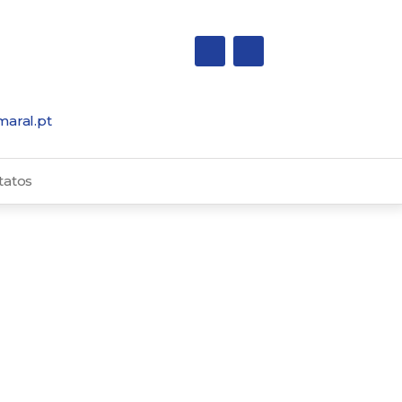
maral.pt
tatos