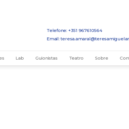
Telefone: +351 967610564
Email: teresa.amaral@teresamiguela
es
Lab
Guionistas
Teatro
Sobre
Con