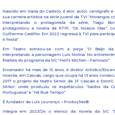
Nascido em Viana do Castelo, é ator, autor, cenógrafo e 
sua carreira artística na série juvenil da TVI “Morangos 
interpretando o protagonista da série, Tiago Bo
protagonizou a novela da RTP1, “Os Nossos Dias”, 
Guilherme Castilho. Em 2022 regressa à TVI para particip
é Festa”.
Em Teatro estreou-se com a peça “O Beijo da 
interpretando a personagem Luís Molina. No entretenim
finalista do programa da SIC “Hell’s Kitchen – Famosos”.
Encenador há mais de 15 anos, é diretor Artístico/Encen
Vicente, em Cascais, cargo que ocupa há 13 anos consec
2017 o projeto de teatro Sénior da JF Cascais e Estoril
Sénior, onde produziu os espetáculos “Saídos da C
Portuguesa” e “Há Bué Tempo”.
É fundador da Luís Lourenço – Produções®.
Integra em 2023/24 o elenco da novela da SIC “