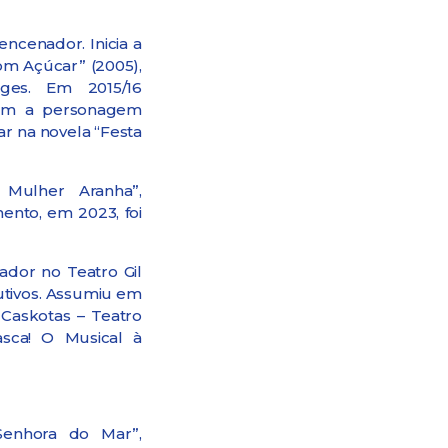
encenador. Inicia a
com Açúcar” (2005),
rges. Em 2015/16
com a personagem
ar na novela “Festa
Mulher Aranha”,
ento, em 2023, foi
ador no Teatro Gil
utivos. Assumiu em
, Caskotas – Teatro
asca! O Musical à
Senhora do Mar”,