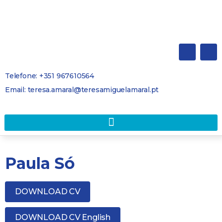
Telefone: +351 967610564
Email: teresa.amaral@teresamiguelamaral.pt
Paula Só
DOWNLOAD CV
DOWNLOAD CV English