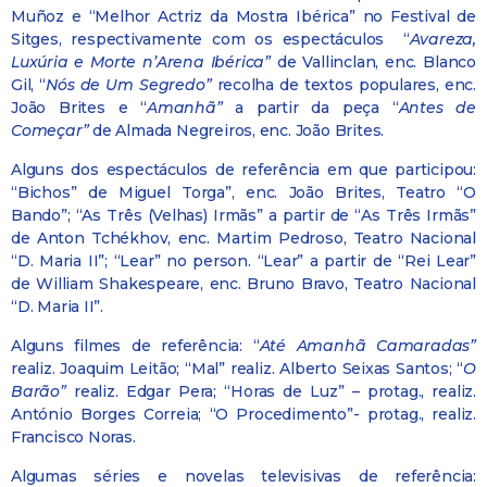
Muñoz e “Melhor Actriz da Mostra Ibérica” no Festival de
Sitges, respectivamente com os espectáculos
“
Avareza,
Luxúria e Morte n’Arena Ibérica”
de Vallinclan, enc. Blanco
Gil, “
Nós de Um Segredo”
recolha de textos populares, enc.
João Brites e “
Amanhã”
a partir da peça “
Antes de
Começar”
de Almada Negreiros, enc. João Brites.
Alguns dos espectáculos de referência em que participou:
“Bichos” de Miguel Torga”, enc. João Brites, Teatro “O
Bando”; “As Três (Velhas) Irmãs” a partir de “As Três Irmãs”
de Anton Tchékhov, enc. Martim Pedroso, Teatro Nacional
“D. Maria II”; “Lear” no person. “Lear” a partir de “Rei Lear”
de William Shakespeare, enc. Bruno Bravo, Teatro Nacional
“D. Maria II”.
Alguns filmes de referência: “
Até Amanhã Camaradas”
realiz. Joaquim Leitão; “Mal” realiz. Alberto Seixas Santos; “
O
Barão”
realiz. Edgar Pera; “Horas de Luz” – protag., realiz.
António Borges Correia; “O Procedimento”- protag., realiz.
Francisco Noras.
Algumas séries e novelas televisivas de referência: