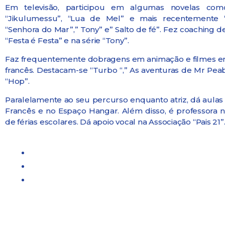
Em televisão, participou em algumas novelas como
“Jikulumessu”, “Lua de Mel” e mais recentemente “
“Senhora do Mar”,” Tony” e” Salto de fé”. Fez coaching d
“Festa é Festa” e na série “Tony”.
Faz frequentemente dobragens em animação e filmes 
francês. Destacam-se “Turbo “,” As aventuras de Mr Pe
“Hop”.
Paralelamente ao seu percurso enquanto atriz, dá aulas 
Francês e no Espaço Hangar. Além disso, é professora 
de férias escolares. Dá apoio vocal na Associação “Pais 21”