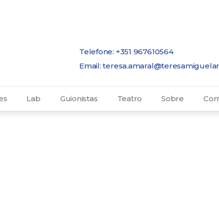
Telefone: +351 967610564
Email: teresa.amaral@teresamiguela
es
Lab
Guionistas
Teatro
Sobre
Con