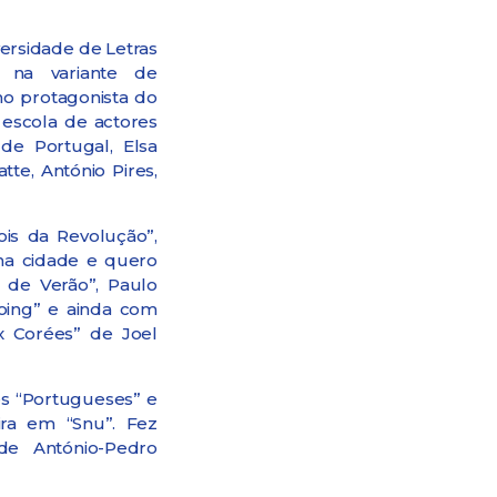
ersidade de Letras
 na variante de
mo protagonista do
a escola de actores
de Portugal, Elsa
tte, António Pires,
is da Revolução”,
ha cidade e quero
 de Verão”, Paulo
oing” e ainda com
x Corées” de Joel
es “Portugueses” e
ra em “Snu”. Fez
 de António-Pedro