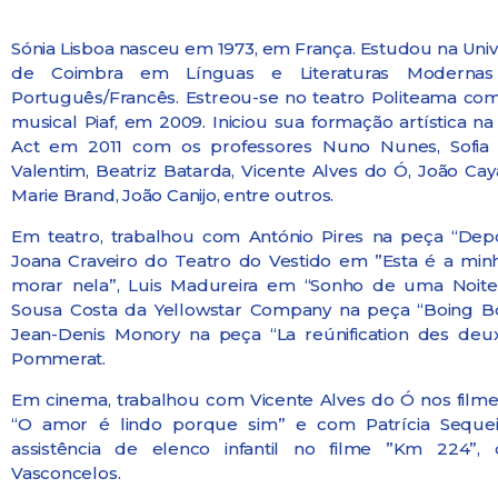
Sónia Lisboa nasceu em 1973, em França. Estudou na Univ
de Coimbra em Línguas e Literaturas Modernas
Português/Francês. Estreou-se no teatro Politeama co
musical Piaf, em 2009. Iniciou sua formação artística n
Act em 2011 com os professores Nuno Nunes, Sofia 
Valentim, Beatriz Batarda, Vicente Alves do Ó, João Caya
Marie Brand, João Canijo, entre outros.
Em teatro, trabalhou com António Pires na peça “Depo
Joana Craveiro do Teatro do Vestido em ”Esta é a min
morar nela”, Luis Madureira em “Sonho de uma Noite
Sousa Costa da Yellowstar Company na peça “Boing B
Jean-Denis Monory na peça “La reúnification des deu
Pommerat.
Em cinema, trabalhou com Vicente Alves do Ó nos film
“O amor é lindo porque sim” e com Patrícia Sequei
assistência de elenco infantil no filme ”Km 224”,
Vasconcelos.