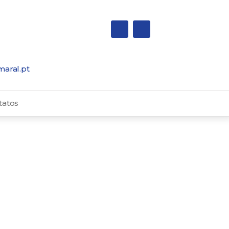
maral.pt
tatos