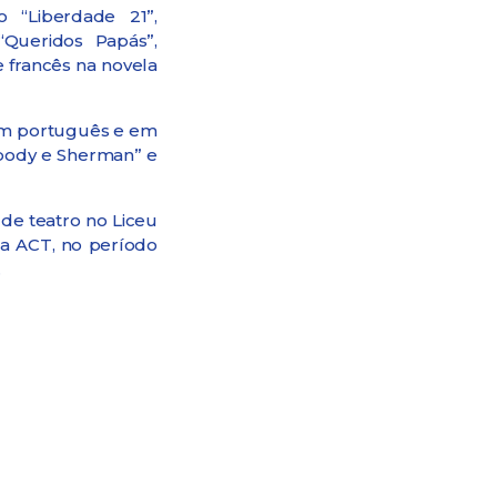
 “Liberdade 21”,
Queridos Papás”,
e francês na novela
em português e em
abody e Sherman” e
de teatro no Liceu
na ACT, no período
.