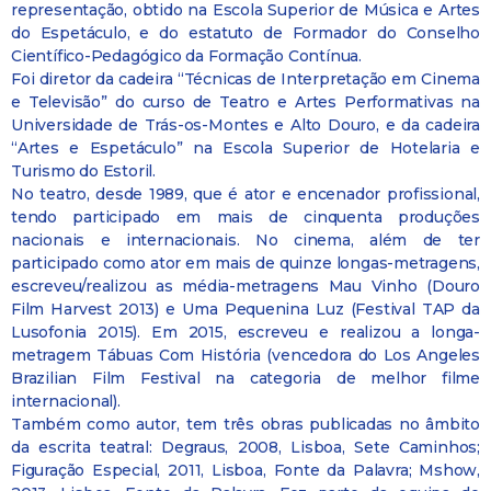
representação, obtido na Escola Superior de Música e Artes
do Espetáculo, e do estatuto de Formador do Conselho
Científico-Pedagógico da Formação Contínua.
Foi diretor da cadeira “Técnicas de Interpretação em Cinema
e Televisão” do curso de Teatro e Artes Performativas na
Universidade de Trás-os-Montes e Alto Douro, e da cadeira
“Artes e Espetáculo” na Escola Superior de Hotelaria e
Turismo do Estoril.
No teatro, desde 1989, que é ator e encenador profissional,
tendo participado em mais de cinquenta produções
nacionais e internacionais. No cinema, além de ter
participado como ator em mais de quinze longas-metragens,
escreveu/realizou as média-metragens Mau Vinho (Douro
Film Harvest 2013) e Uma Pequenina Luz (Festival TAP da
Lusofonia 2015). Em 2015, escreveu e realizou a longa-
metragem Tábuas Com História (vencedora do Los Angeles
Brazilian Film Festival na categoria de melhor filme
internacional).
Também como autor, tem três obras publicadas no âmbito
da escrita teatral: Degraus, 2008, Lisboa, Sete Caminhos;
Figuração Especial, 2011, Lisboa, Fonte da Palavra; Mshow,