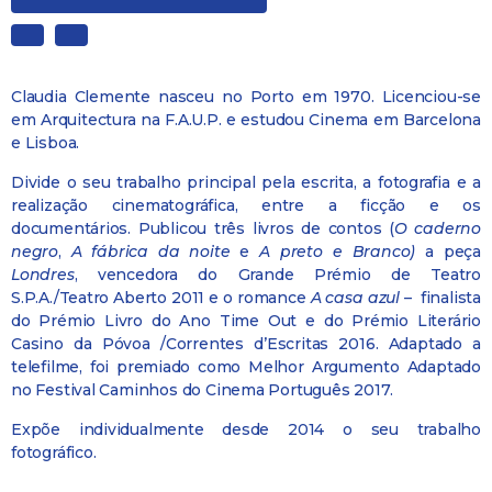
Claudia Clemente nasceu no Porto em 1970. Licenciou-se
em Arquitectura na F.A.U.P. e estudou Cinema em Barcelona
e Lisboa.
Divide o seu trabalho principal pela escrita, a fotografia e a
realização cinematográfica, entre a ficção e os
documentários. Publicou três livros de contos (
O caderno
negro
,
A fábrica da noite
e
A preto e Branco)
a peça
Londres
, vencedora do Grande Prémio de Teatro
S.P.A./Teatro Aberto 2011 e o romance
A casa azul
–
finalista
do Prémio Livro do Ano Time Out e do Prémio Literário
Casino da Póvoa /Correntes d’Escritas 2016. Adaptado a
telefilme, foi premiado como Melhor Argumento Adaptado
no Festival Caminhos do Cinema Português 2017.
Expõe individualmente desde 2014 o seu trabalho
fotográfico.